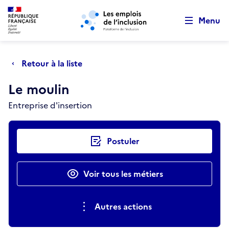
Retour au début de la page
Panneau de gestion des cookies
Aller au menu principal
Aller au contenu principal
Menu
Retour à la liste
Le moulin
Entreprise d'insertion
Actions rapides
Postuler
Voir tous les métiers
Autres actions