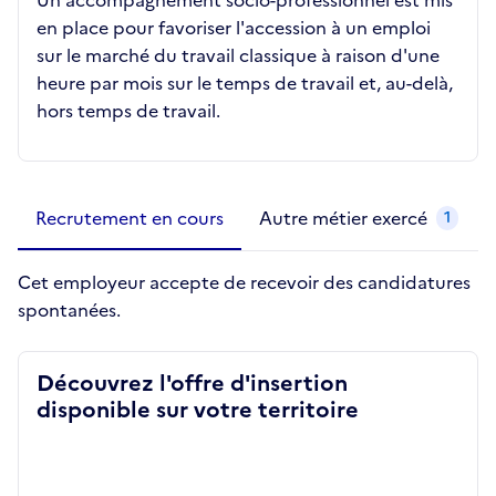
Un accompagnement socio-professionnel est mis
en place pour favoriser l'accession à un emploi
sur le marché du travail classique à raison d'une
heure par mois sur le temps de travail et, au-delà,
hors temps de travail.
Métiers de la structure
slide
1 to 2
of 2
Recrutement en cours
Autre métier exercé
1
Cet employeur accepte de recevoir des candidatures
spontanées.
Découvrez l'offre d'insertion
disponible sur votre territoire