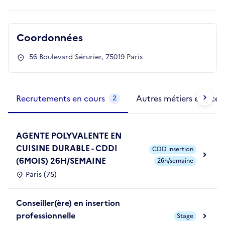
Coordonnées
56 Boulevard Sérurier, 75019 Paris
Métiers de la structure
slide
1 to 2
of 2
Recrutements en cours
Autres métiers exercés
2
AGENTE POLYVALENTE EN
CUISINE DURABLE - CDDI
CDD insertion
(6MOIS) 26H/SEMAINE
26h/semaine
Paris (75)
Conseiller(ère) en insertion
professionnelle
Stage