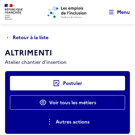
Retour au début de la page
Panneau de gestion des cookies
Aller au menu principal
Aller au contenu principal
Menu
Retour à la liste
ALTRIMENTI
Atelier chantier d'insertion
Actions rapides
Postuler
Voir tous les métiers
Autres actions