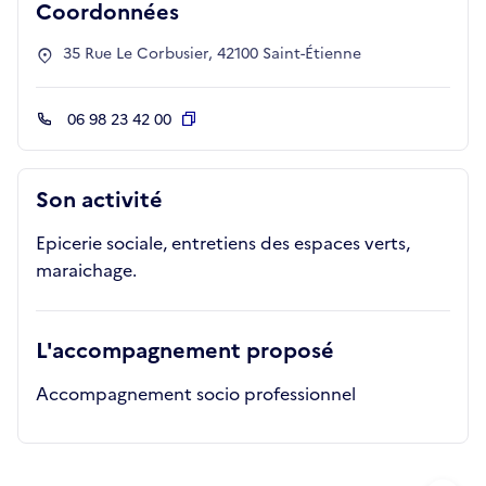
Coordonnées
35 Rue Le Corbusier, 42100 Saint-Étienne
06 98 23 42 00
Copier
Son activité
Epicerie sociale, entretiens des espaces verts,
maraichage.
L'accompagnement proposé
Accompagnement socio professionnel
Métiers de la structure
slide
1 to 2
of 2