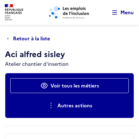
Retour au début de la page
Panneau de gestion des cookies
Aller au menu principal
Aller au contenu principal
Menu
Retour à la liste
Aci alfred sisley
Atelier chantier d'insertion
Actions rapides
Voir tous les métiers
Autres actions