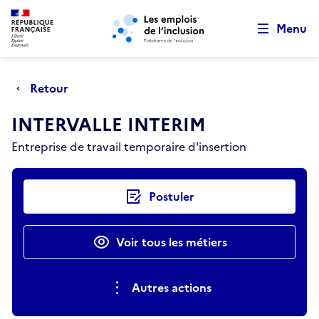
Retour au début de la page
Panneau de gestion des cookies
Aller au menu principal
Aller au contenu principal
Menu
Retour
INTERVALLE INTERIM
Entreprise de travail temporaire d'insertion
Actions rapides
Postuler
Voir tous les métiers
Autres actions