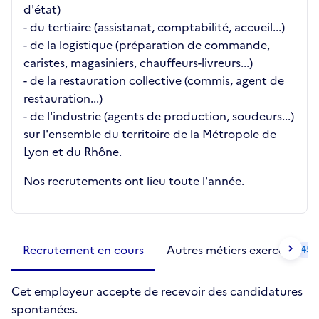
d'état)
- du tertiaire (assistanat, comptabilité, accueil...)
- de la logistique (préparation de commande,
caristes, magasiniers, chauffeurs-livreurs...)
- de la restauration collective (commis, agent de
restauration...)
- de l'industrie (agents de production, soudeurs...)
sur l'ensemble du territoire de la Métropole de
Lyon et du Rhône.
Nos recrutements ont lieu toute l'année.
Métiers de la structure
slide
1 to 2
of 2
Recrutement en cours
Autres métiers exercés
45
Cet employeur accepte de recevoir des candidatures
spontanées.