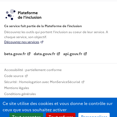
Ce service fait partie de la Plateforme de l’inclusion
Découvrez les outils qui portent l'inclusion au
coeur de leur service. A
chaque service, son objectif.
Découvrez nos services
beta.gouv.fr
data.gouv.fr
api.gouv.fr
Accessibilité : partiellement conforme
Code source
Sécurité : Homologation avec MonServiceSécurisé
Mentions légales
Conditions générales
Confidentialité
Ce site utilise des cookies et vous donne le contrôle sur
Statistiques, lexiques et indicateurs
ceux que vous souhaitez activer
Sauf mention contraire, tous les contenus de ce site sont sous licence