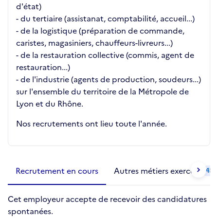
d'état)
- du tertiaire (assistanat, comptabilité, accueil...)
- de la logistique (préparation de commande,
caristes, magasiniers, chauffeurs-livreurs...)
- de la restauration collective (commis, agent de
restauration...)
- de l'industrie (agents de production, soudeurs...)
sur l'ensemble du territoire de la Métropole de
Lyon et du Rhône.
Nos recrutements ont lieu toute l'année.
Métiers de la structure
slide
1 to 2
of 2
Recrutement en cours
Autres métiers exercés
45
Cet employeur accepte de recevoir des candidatures
spontanées.