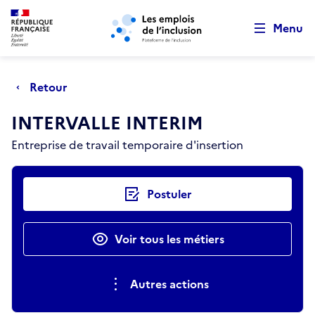
Retour au début de la page
Panneau de gestion des cookies
Aller au menu principal
Aller au contenu principal
Menu
Retour
INTERVALLE INTERIM
Entreprise de travail temporaire d'insertion
Actions rapides
Postuler
Voir tous les métiers
Autres actions