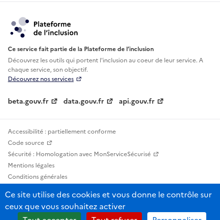
Ce service fait partie de la Plateforme de l’inclusion
Découvrez les outils qui portent l'inclusion au
coeur de leur service. A
chaque service, son objectif.
Découvrez nos services
beta.gouv.fr
data.gouv.fr
api.gouv.fr
Accessibilité : partiellement conforme
Code source
Sécurité : Homologation avec MonServiceSécurisé
Mentions légales
Conditions générales
Confidentialité
Ce site utilise des cookies et vous donne le contrôle sur
Statistiques, lexiques et indicateurs
ceux que vous souhaitez activer
Sauf mention contraire, tous les contenus de ce site sont sous licence