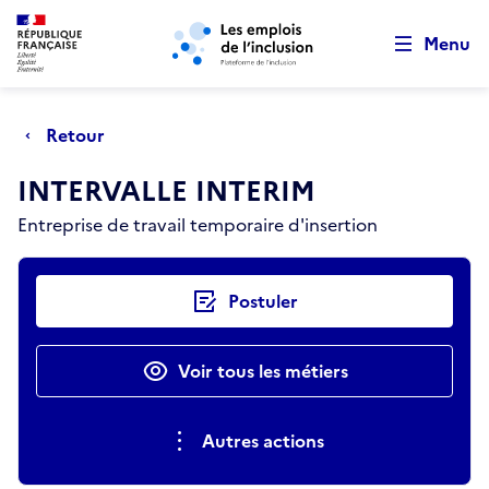
Retour au début de la page
Panneau de gestion des cookies
Aller au menu principal
Aller au contenu principal
Menu
Retour
INTERVALLE INTERIM
Entreprise de travail temporaire d'insertion
Actions rapides
Postuler
Voir tous les métiers
Autres actions