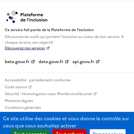
Ce service fait partie de la Plateforme de l’inclusion
Découvrez les outils qui portent l'inclusion au
coeur de leur service. A
chaque service, son objectif.
Découvrez nos services
beta.gouv.fr
data.gouv.fr
api.gouv.fr
Accessibilité : partiellement conforme
Code source
Sécurité : Homologation avec MonServiceSécurisé
Mentions légales
Conditions générales
Confidentialité
Ce site utilise des cookies et vous donne le contrôle sur
Statistiques, lexiques et indicateurs
ceux que vous souhaitez activer
Sauf mention contraire, tous les contenus de ce site sont sous licence