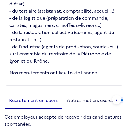
d'état)
- du tertiaire (assistanat, comptabilité, accueil...)
- de la logistique (préparation de commande,
caristes, magasiniers, chauffeurs-livreurs...)
- de la restauration collective (commis, agent de
restauration...)
- de l'industrie (agents de production, soudeurs...)
sur l'ensemble du territoire de la Métropole de
Lyon et du Rhône.
Nos recrutements ont lieu toute l'année.
Métiers de la structure
slide
1 to 2
of 2
Recrutement en cours
Autres métiers exercés
45
Cet employeur accepte de recevoir des candidatures
spontanées.