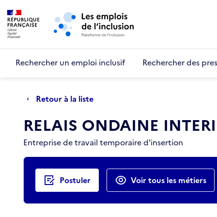
Retour au début de la page
Panneau de gestion des cookies
Aller au menu principal
Aller au contenu principal
Rechercher un emploi inclusif
Rechercher des pres
Retour à la liste
RELAIS ONDAINE INTER
Entreprise de travail temporaire d'insertion
Actions rapides
Postuler
Voir tous les métiers