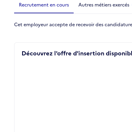
Métiers de la structure
slide
1 to 2
of 2
Recrutement en cours
Autres métiers exercés
Cet employeur accepte de recevoir des candidature
Découvrez l'offre d'insertion disponibl