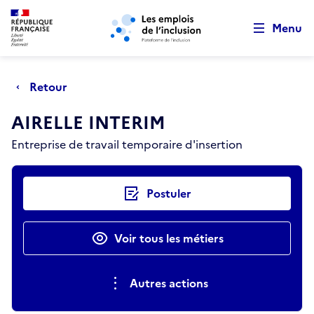
Retour au début de la page
Panneau de gestion des cookies
Aller au menu principal
Aller au contenu principal
Menu
Retour
AIRELLE INTERIM
Entreprise de travail temporaire d'insertion
Actions rapides
Postuler
Voir tous les métiers
Autres actions