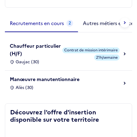
Métiers de la structure
slide
1 to 2
of 2
Recrutements en cours
Autres métiers exercés
2
Chauffeur particulier
Contrat de mission intérimaire
(H/F)
21h/semaine
Gaujac (30)
Manœuvre manutentionnaire
Alès (30)
Découvrez l'offre d'insertion
disponible sur votre territoire