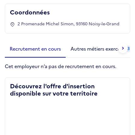
Coordonnées
2 Promenade Michel Simon, 93160 Noisy-le-Grand
Métiers de la structure
slide
1 to 2
of 2
Recrutement en cours
Autres métiers exercés
3
Cet employeur n’a pas de recrutement en cours.
Découvrez l'offre d'insertion
disponible sur votre territoire