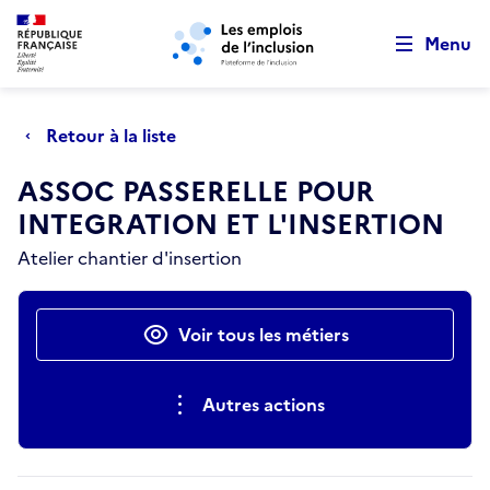
Retour au début de la page
Panneau de gestion des cookies
Aller au menu principal
Aller au contenu principal
Menu
Retour à la liste
ASSOC PASSERELLE POUR
INTEGRATION ET L'INSERTION
Atelier chantier d'insertion
Actions rapides
Voir tous les métiers
Autres actions