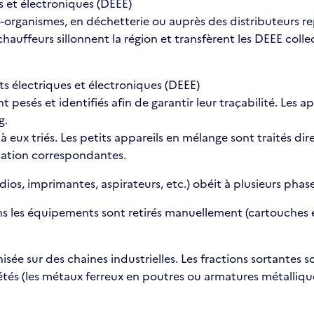
 et électroniques (DEEE)
-organismes, en déchetterie ou auprès des distributeurs re
hauffeurs sillonnent la région et transfèrent les DEEE coll
 électriques et électroniques (DEEE)
pesés et identifiés afin de garantir leur traçabilité. Les a
g.
à eux triés. Les petits appareils en mélange sont traités di
risation correspondantes.
ios, imprimantes, aspirateurs, etc.) obéit à plusieurs phase
ns les équipements sont retirés manuellement (cartouches e
ée sur des chaines industrielles. Les fractions sortantes so
étés (les métaux ferreux en poutres ou armatures métallique