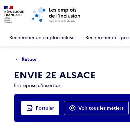
Retour au début de la page
Panneau de gestion des cookies
Aller au menu principal
Aller au contenu principal
Rechercher un emploi inclusif
Rechercher des pres
Retour
ENVIE 2E ALSACE
Entreprise d'insertion
Actions rapides
Postuler
Voir tous les métiers