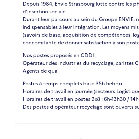
Depuis 1984, Envie Strasbourg lutte contre les p
d’insertion sociale.
Durant leur parcours au sein du Groupe ENVIE, no
indispensables à leur intégration. Les moyens mis
(savoirs de base, acquisition de compétences, lo
concomitante de donner satisfaction à son poste,
Nos postes proposés en CDDI :
Opérateur des industries du recyclage, caristes C
Agents de quai
Postes à temps complets base 35h hebdo
Horaires de travail en journée (secteurs Logistiqu
Horaires de travail en postes 2x8 : 6h-13h30 / 1
Des postes d'opérateur recyclage sont ouverts sur
Métiers de la structure
slide
1 to 2
of 2