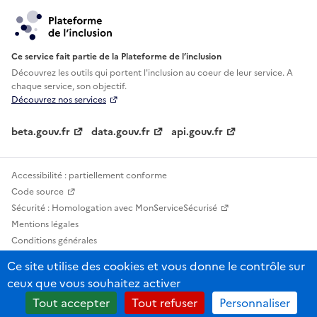
Ce service fait partie de la Plateforme de l’inclusion
Découvrez les outils qui portent l'inclusion au
coeur de leur service. A
chaque service, son objectif.
Découvrez nos services
beta.gouv.fr
data.gouv.fr
api.gouv.fr
Accessibilité : partiellement conforme
Code source
Sécurité : Homologation avec MonServiceSécurisé
Mentions légales
Conditions générales
Confidentialité
Ce site utilise des cookies et vous donne le contrôle sur
Statistiques, lexiques et indicateurs
ceux que vous souhaitez activer
Sauf mention contraire, tous les contenus de ce site sont sous licence
Tout accepter
Tout refuser
Personnaliser
etalab-2.0