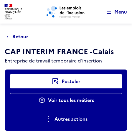
Retour au début de la page
Panneau de gestion des cookies
Aller au menu principal
Aller au contenu principal
Menu
Retour
CAP INTERIM FRANCE -Calais
Entreprise de travail temporaire d'insertion
Actions rapides
Postuler
Voir tous les métiers
Autres actions