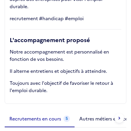
durable.
recrutement #handicap #emploi
L'accompagnement proposé
Notre accompagnement est personnalisé en
fonction de vos besoins.
Il alterne entretiens et objectifs à atteindre.
Toujours avec l'objectif de favoriser le retour à
l'emploi durable.
Métiers de la structure
slide
1 to 2
of 2
Recrutements en cours
Autres métiers exercés
5