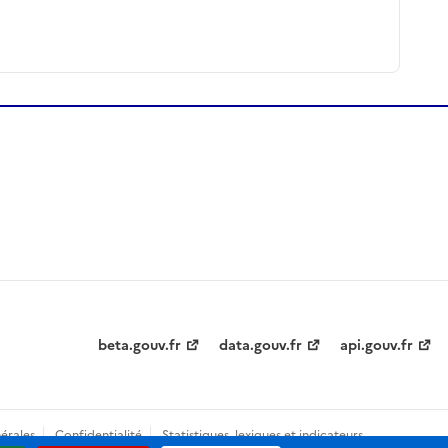
beta.gouv.fr
data.gouv.fr
api.gouv.fr
érales
Confidentialité
Statistiques, lexiques et indicateurs