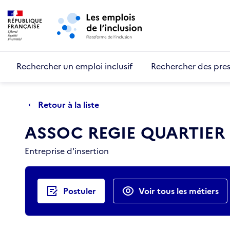
Retour au début de la page
Panneau de gestion des cookies
Aller au menu principal
Aller au contenu principal
Rechercher un emploi inclusif
Rechercher des pres
Retour à la liste
ASSOC REGIE QUARTIER
Entreprise d'insertion
Actions rapides
Postuler
Voir tous les métiers