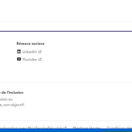
Réseaux sociaux
LinkedIn
Youtube
 de l’inclusion
usion au
, son objectif.
mologation avec MonServiceSécurisé
Mentions légales
Conditions gén