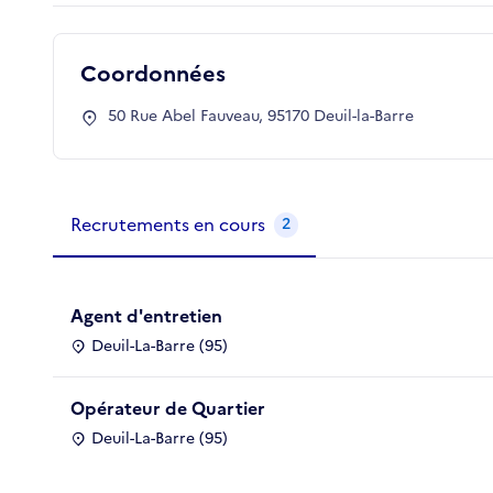
Coordonnées
50 Rue Abel Fauveau, 95170 Deuil-la-Barre
Métiers de la structure
slide
1
of 1
Recrutements en cours
2
Agent d'entretien
Deuil-La-Barre (95)
Opérateur de Quartier
Deuil-La-Barre (95)