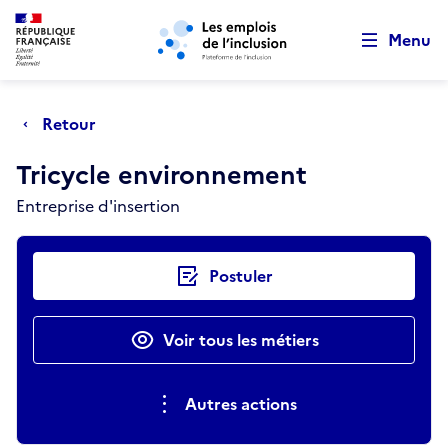
Retour au début de la page
Panneau de gestion des cookies
Aller au menu principal
Aller au contenu principal
Menu
Retour
Tricycle environnement
Entreprise d'insertion
Actions rapides
Postuler
Voir tous les métiers
Autres actions