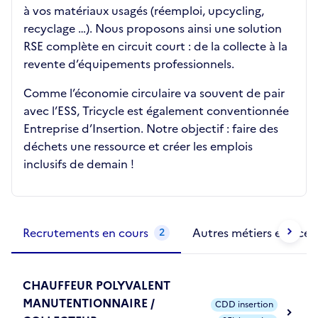
à vos matériaux usagés (réemploi, upcycling,
recyclage …). Nous proposons ainsi une solution
RSE complète en circuit court : de la collecte à la
revente d’équipements professionnels.
Comme l’économie circulaire va souvent de pair
avec l’ESS, Tricycle est également conventionnée
Entreprise d’Insertion. Notre objectif : faire des
déchets une ressource et créer les emplois
inclusifs de demain !
Métiers de la structure
slide
1 to 2
of 2
Recrutements en cours
Autres métiers exercés
2
CHAUFFEUR POLYVALENT
MANUTENTIONNAIRE /
CDD insertion