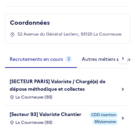
Coordonnées
52 Avenue du Général Leclerc, 93120 La Courneuve
Métiers de la structure
slide
1 to 2
of 2
Recrutements en cours
Autres métiers exercés
2
[SECTEUR PARIS] Valoriste / Chargé(e) de
dépose méthodique et collectes
La Courneuve (93)
[Secteur 93] Valoriste Chantier
CDD insertion
35h/semaine
La Courneuve (93)