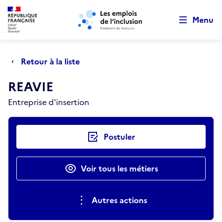
Retour au début de la page
Panneau de gestion des cookies
Aller au menu principal
Aller au contenu principal
Menu
Retour à la liste
REAVIE
Entreprise d'insertion
Actions rapides
Postuler
Voir tous les métiers
Autres actions