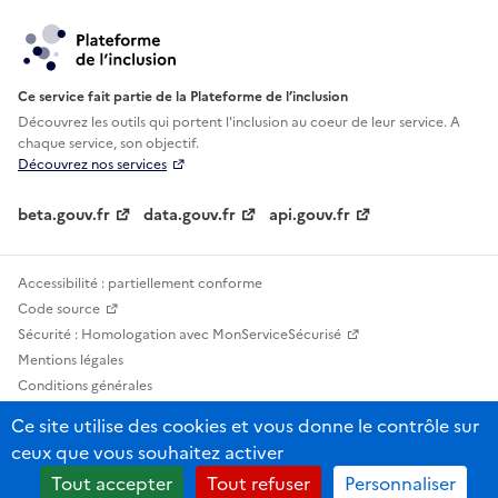
Ce service fait partie de la Plateforme de l’inclusion
Découvrez les outils qui portent l'inclusion au
coeur de leur service. A
chaque service, son objectif.
Découvrez nos services
beta.gouv.fr
data.gouv.fr
api.gouv.fr
Accessibilité : partiellement conforme
Code source
Sécurité : Homologation avec MonServiceSécurisé
Mentions légales
Conditions générales
Confidentialité
Ce site utilise des cookies et vous donne le contrôle sur
Statistiques, lexiques et indicateurs
ceux que vous souhaitez activer
Sauf mention contraire, tous les contenus de ce site sont sous licence
Tout accepter
Tout refuser
Personnaliser
etalab-2.0