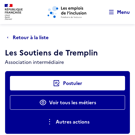
Retour au début de la page
Panneau de gestion des cookies
Aller au menu principal
Aller au contenu principal
Menu
Retour à la liste
Les Soutiens de Tremplin
Association intermédiaire
Actions rapides
Postuler
Voir tous les métiers
Autres actions