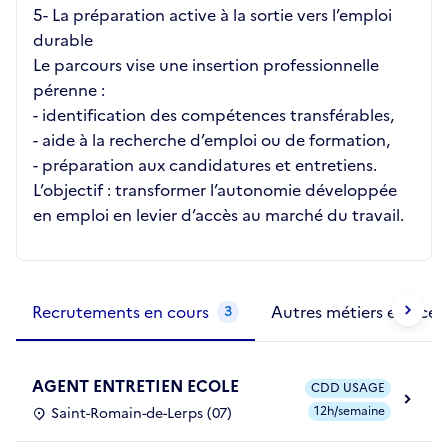
5️- La préparation active à la sortie vers l’emploi
durable
Le parcours vise une insertion professionnelle
pérenne :
- identification des compétences transférables,
- aide à la recherche d’emploi ou de formation,
- préparation aux candidatures et entretiens.
L’objectif : transformer l’autonomie développée
en emploi en levier d’accès au marché du travail.
Métiers de la structure
slide
1 to 2
of 2
Recrutements en cours
Autres métiers exercés
3
AGENT ENTRETIEN ECOLE
CDD USAGE
12h/semaine
Saint-Romain-de-Lerps (07)