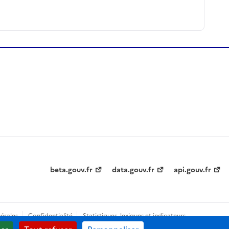
beta.gouv.fr
data.gouv.fr
api.gouv.fr
érales
Confidentialité
Statistiques, lexiques et indicateurs