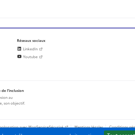
Réseaux sociaux
LinkedIn
Youtube
 de l’inclusion
usion au
, son objectif.
mologation avec MonServiceSécurisé
Mentions légales
Conditions gén