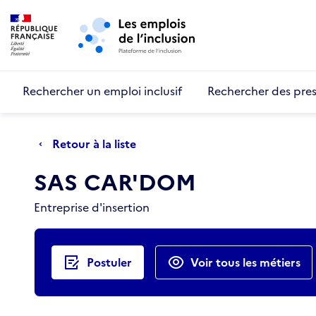
Retour au début de la page
Panneau de gestion des cookies
Aller au menu principal
Aller au contenu principal
Rechercher un emploi inclusif
Rechercher des pres
Retour à la liste
SAS CAR'DOM
Entreprise d'insertion
Actions rapides
Postuler
Voir tous les métiers