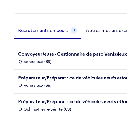
Métiers de la structure
slide
1 to 2
of 2
Recrutements en cours
Autres métiers exe
3
Convoyeur/euse - Gestionnaire de parc Vénissieux
Vénissieux (69)
Préparateur/Préparatrice de véhicules neufs et/o
Vénissieux (69)
Préparateur/Préparatrice de véhicules neufs et/o
Oullins-Pierre-Bénite (69)