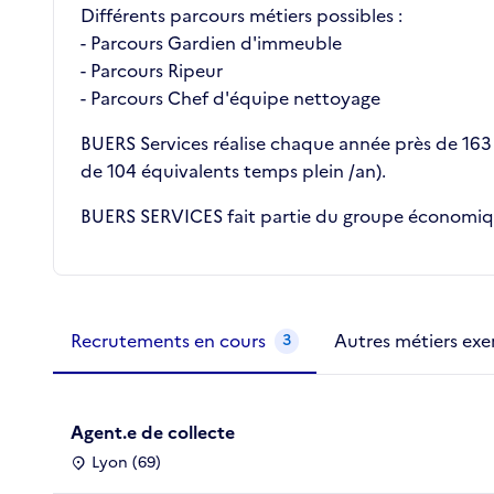
Différents parcours métiers possibles :
- Parcours Gardien d'immeuble
- Parcours Ripeur
- Parcours Chef d'équipe nettoyage
BUERS Services réalise chaque année près de 163
de 104 équivalents temps plein /an).
BUERS SERVICES fait partie du groupe économiqu
Métiers de la structure
slide
1 to 2
of 2
Recrutements en cours
Autres métiers exe
3
Agent.e de collecte
Lyon (69)