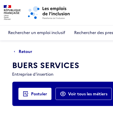
Retour au début de la page
Panneau de gestion des cookies
Aller au menu principal
Aller au contenu principal
Rechercher un emploi inclusif
Rechercher des pres
Retour
BUERS SERVICES
Entreprise d'insertion
Actions rapides
Postuler
Voir tous les métiers