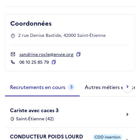
Coordonnées
2 rue Denise Bastide, 42000 Saint-Étienne
sandrine.rocle@envie.org
Copier
06 10 25 85 79
Copier
Métiers de la structure
slide
1 to 2
of 2
Recrutements en cours
Autres métiers exercés
3
Cariste avec caces 3
Saint-Étienne (42)
CONDUCTEUR POIDS LOURD
CDD insertion