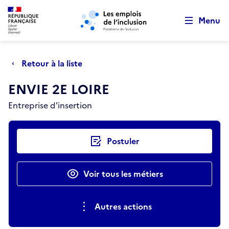
Retour au début de la page
Panneau de gestion des cookies
Aller au menu principal
Aller au contenu principal
Menu
Retour à la liste
ENVIE 2E LOIRE
Entreprise d'insertion
Actions rapides
Postuler
Voir tous les métiers
Autres actions