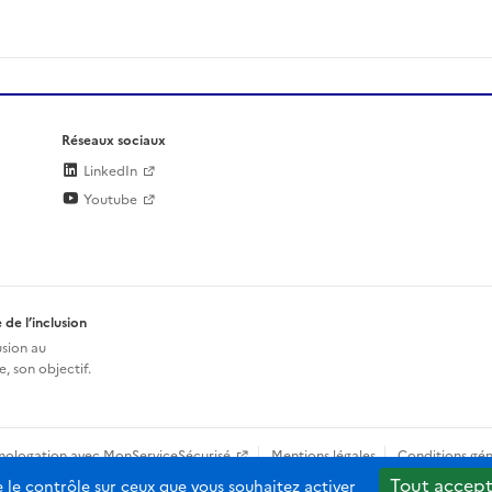
Réseaux sociaux
LinkedIn
Youtube
 de l’inclusion
usion au
, son objectif.
mologation avec MonServiceSécurisé
Mentions légales
Conditions gén
Tout accept
e le contrôle sur ceux que vous souhaitez activer
b-2.0