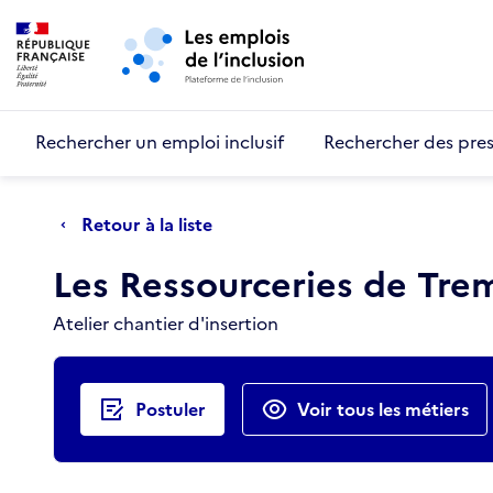
Retour au début de la page
Panneau de gestion des cookies
Aller au menu principal
Aller au contenu principal
Rechercher un emploi inclusif
Rechercher des pres
Retour à la liste
Les Ressourceries de Tre
Atelier chantier d'insertion
Actions rapides
Postuler
Voir tous les métiers