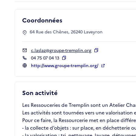
Coordonnées
64 Rue des Chênes, 26240 Laveyron
c.laslaz@groupe-tremplin.org
Copier
04 75 07 04 13
Copier
http://www.groupe-tremplin.org/
Son activité
Les Ressouceries de Tremplin sont un Atelier Ch
Les activités sont tournées vers une valorisation 
Pour ce faire, la Ressourcerie met en place différe
- la collecte d’objets : sur place, en déchetterie
- la valorisation : tri, nettoyage, lavage, détourn