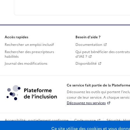
Accès rapides
Besoin d'aide ?
Rechercher un emploi inclusif
Documentation
Rechercher des prescripteurs
Qui peut bénéficier des contrats
habilités
d'IAE ?
Journal des modifications
Disponibilité
Ce service fait partie de la Plateforme
Découvrez les outils qui portent l'incl
coeur de leur service. A chaque service
Découvrez nos services
Accessibilité : partiellement conforme
Code source
Sécurité : Ho
Sauf mention contraire, tous les contenus de ce site sont sous licence
Ce site utilise des cookies et vous donn
etala