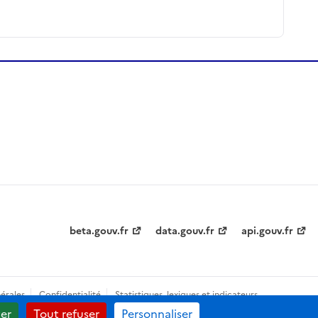
beta.gouv.fr
data.gouv.fr
api.gouv.fr
érales
Confidentialité
Statistiques, lexiques et indicateurs
er
Tout refuser
Personnaliser