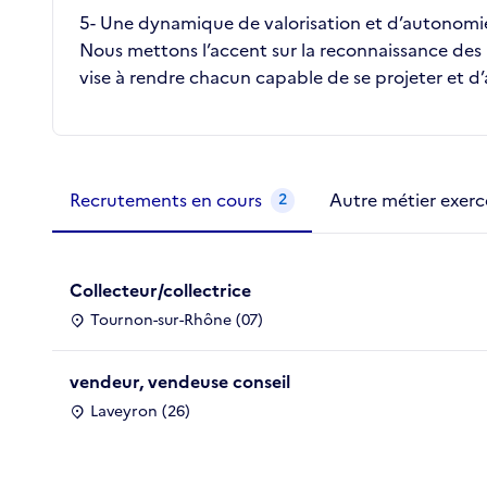
5️- Une dynamique de valorisation et d’autonomi
Nous mettons l’accent sur la reconnaissance des 
vise à rendre chacun capable de se projeter et d
Métiers de la structure
slide
1 to 2
of 2
Recrutements en cours
Autre métier exerc
2
Collecteur/collectrice
Tournon-sur-Rhône (07)
vendeur, vendeuse conseil
Laveyron (26)