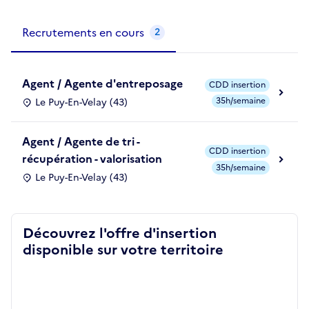
Métiers de la structure
slide
1
of 1
Recrutements en cours
2
Agent / Agente d'entreposage
CDD insertion
35h/semaine
Le Puy-En-Velay (43)
Agent / Agente de tri -
CDD insertion
récupération - valorisation
35h/semaine
Le Puy-En-Velay (43)
Découvrez l'offre d'insertion
disponible sur votre territoire