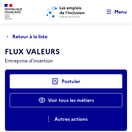
Retour au début de la page
Panneau de gestion des cookies
Aller au menu principal
Aller au contenu principal
Menu
Retour à la liste
FLUX VALEURS
Entreprise d'insertion
Actions rapides
Postuler
Voir tous les métiers
Autres actions