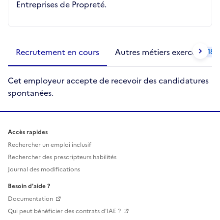
Entreprises de Propreté.
Métiers de la structure
slide
1 to 2
of 2
Recrutement en cours
Autres métiers exercés
18
Cet employeur accepte de recevoir des candidatures
spontanées.
Accès rapides
Rechercher un emploi inclusif
Rechercher des prescripteurs habilités
Journal des modifications
Besoin d'aide ?
Documentation
Qui peut bénéficier des contrats d'IAE ?