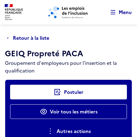
Retour au début de la page
Panneau de gestion des cookies
Aller au menu principal
Aller au contenu principal
Menu
Retour à la liste
GEIQ Propreté PACA
Groupement d'employeurs pour l'insertion et la
qualification
Actions rapides
Postuler
Voir tous les métiers
Autres actions