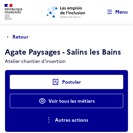
Retour au début de la page
Panneau de gestion des cookies
Aller au menu principal
Aller au contenu principal
Menu
Retour
Agate Paysages - Salins les Bains
Atelier chantier d'insertion
Actions rapides
Postuler
Voir tous les métiers
Autres actions