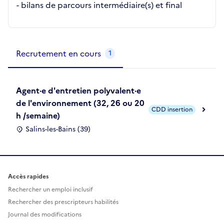
- bilans de parcours intermédiaire(s) et final
Métiers de la structure
slide
1
of 1
Recrutement en cours
1
Agent·e d'entretien polyvalent·e
de l'environnement (32, 26 ou 20
CDD insertion
h /semaine)
Salins-les-Bains (39)
Accès rapides
Rechercher un emploi inclusif
Rechercher des prescripteurs habilités
Journal des modifications