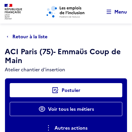
Retour au début de la page
Panneau de gestion des cookies
Aller au menu principal
Aller au contenu principal
Menu
Retour à la liste
ACI Paris (75)- Emmaüs Coup de
Main
Atelier chantier d'insertion
Actions rapides
Postuler
Voir tous les métiers
Autres actions