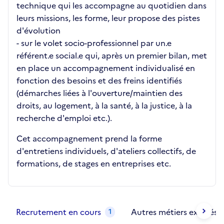
technique qui les accompagne au quotidien dans
leurs missions, les forme, leur propose des pistes
d'évolution
- sur le volet socio-professionnel par un.e
référent.e social.e qui, après un premier bilan, met
en place un accompagnement individualisé en
fonction des besoins et des freins identifiés
(démarches liées à l'ouverture/maintien des
droits, au logement, à la santé, à la justice, à la
recherche d'emploi etc.).
Cet accompagnement prend la forme
d'entretiens individuels, d'ateliers collectifs, de
formations, de stages en entreprises etc.
Métiers de la structure
slide
1 to 2
of 2
Recrutement en cours
Autres métiers exercés
1