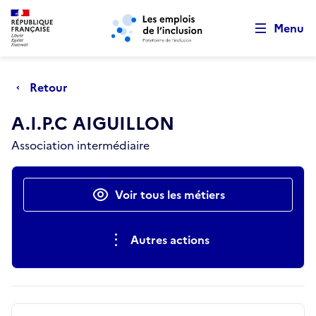
Retour au début de la page
Panneau de gestion des cookies
Aller au menu principal
Aller au contenu principal
Menu
Retour
A.I.P.C AIGUILLON
Association intermédiaire
Actions rapides
Voir tous les métiers
Autres actions