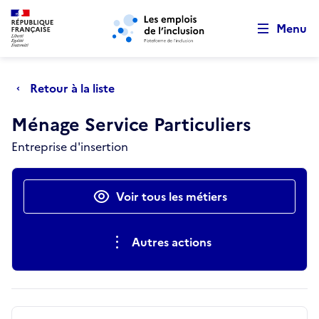
Retour au début de la page
Panneau de gestion des cookies
Aller au menu principal
Aller au contenu principal
Menu
Retour à la liste
Ménage Service Particuliers
Entreprise d'insertion
Actions rapides
Voir tous les métiers
Autres actions