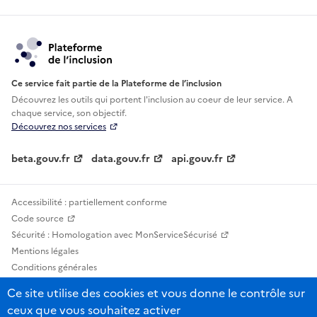
Ce service fait partie de la Plateforme de l’inclusion
Découvrez les outils qui portent l'inclusion au
coeur de leur service. A
chaque service, son objectif.
Découvrez nos services
beta.gouv.fr
data.gouv.fr
api.gouv.fr
Accessibilité : partiellement conforme
Code source
Sécurité : Homologation avec MonServiceSécurisé
Mentions légales
Conditions générales
Confidentialité
Ce site utilise des cookies et vous donne le contrôle sur
Statistiques, lexiques et indicateurs
ceux que vous souhaitez activer
Sauf mention contraire, tous les contenus de ce site sont sous licence