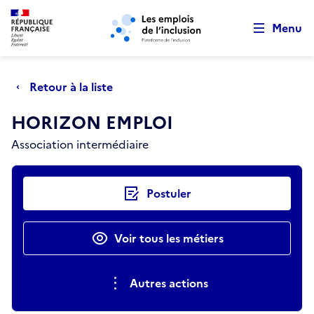
Retour au début de la page
Panneau de gestion des cookies
Aller au menu principal
Aller au contenu principal
Menu
Retour à la liste
HORIZON EMPLOI
Association intermédiaire
Actions rapides
Postuler
Voir tous les métiers
Autres actions