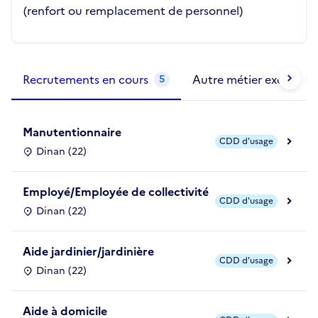
(renfort ou remplacement de personnel)
Métiers de la structure
slide
1 to 2
of 2
Recrutements en cours
Autre métier exercé
5
1
Manutentionnaire
CDD d'usage
Dinan (22)
Employé/Employée de collectivité
CDD d'usage
Dinan (22)
Aide jardinier/jardinière
CDD d'usage
Dinan (22)
Aide à domicile