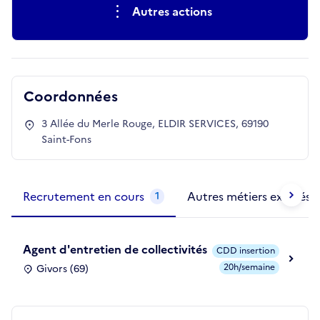
Autres actions
Coordonnées
3 Allée du Merle Rouge, ELDIR SERVICES, 69190
Saint-Fons
Métiers de la structure
slide
1 to 2
of 2
Recrutement en cours
Autres métiers exercés
1
Agent d'entretien de collectivités
CDD insertion
20h/semaine
Givors (69)