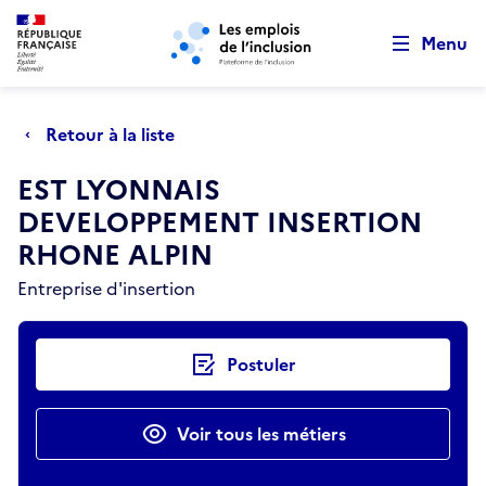
Retour au début de la page
Panneau de gestion des cookies
Aller au menu principal
Aller au contenu principal
Menu
Retour à la liste
EST LYONNAIS
DEVELOPPEMENT INSERTION
RHONE ALPIN
Entreprise d'insertion
Actions rapides
Postuler
Voir tous les métiers