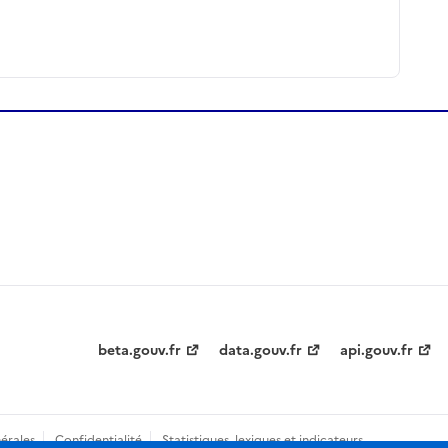
beta.gouv.fr
data.gouv.fr
api.gouv.fr
érales
Confidentialité
Statistiques, lexiques et indicateurs