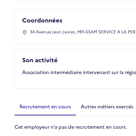
Coordonnées
34 Avenue Jean Jaures, MFI-SSAM SERVICE A LA PE
Son activité
Association intermédiaire intervenant sur la régi
Métiers de la structure
slide
1 to 2
of 2
Recrutement en cours
Autres métiers exercés
Cet employeur n’a pas de recrutement en cours.