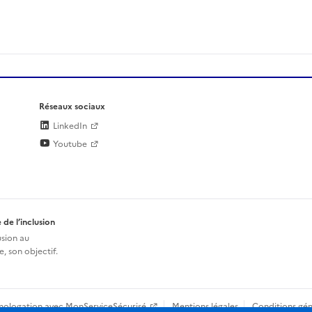
Réseaux sociaux
LinkedIn
Youtube
 de l’inclusion
usion au
, son objectif.
mologation avec MonServiceSécurisé
Mentions légales
Conditions gén