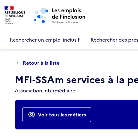
Retour au début de la page
Panneau de gestion des cookies
Aller au menu principal
Aller au contenu principal
Rechercher un emploi inclusif
Rechercher des pres
Retour à la liste
MFI-SSAm services à la pe
Association intermédiaire
Actions rapides
Voir tous les métiers