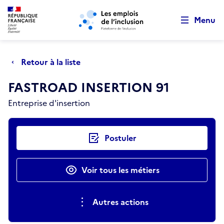
Retour au début de la page
Panneau de gestion des cookies
Aller au menu principal
Aller au contenu principal
Menu
Retour à la liste
FASTROAD INSERTION 91
Entreprise d'insertion
Actions rapides
Postuler
Voir tous les métiers
Autres actions