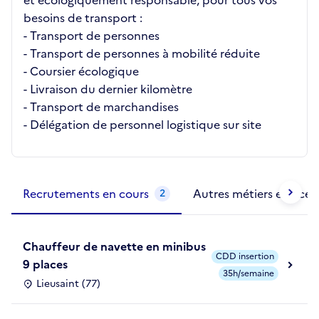
et écologiquement responsable, pour tous vos
besoins de transport :
- Transport de personnes
- Transport de personnes à mobilité réduite
- Coursier écologique
- Livraison du dernier kilomètre
- Transport de marchandises
- Délégation de personnel logistique sur site
Métiers de la structure
slide
1 to 2
of 2
Recrutements en cours
Autres métiers exercés
2
Chauffeur de navette en minibus
CDD insertion
9 places
35h/semaine
Lieusaint (77)