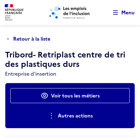
Retour au début de la page
Panneau de gestion des cookies
Aller au menu principal
Aller au contenu principal
Menu
Retour à la liste
Tribord- Retriplast centre de tri
des plastiques durs
Entreprise d'insertion
Actions rapides
Voir tous les métiers
Autres actions