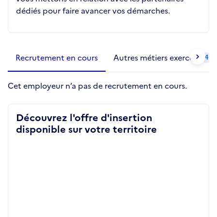
dédiés pour faire avancer vos démarches.
Métiers de la structure
slide
1 to 2
of 2
Recrutement en cours
Autres métiers exercés
4
Cet employeur n’a pas de recrutement en cours.
Découvrez l'offre d'insertion
disponible sur votre territoire