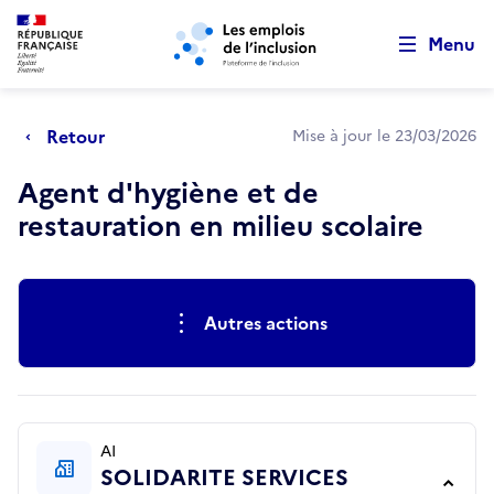
Retour au début de la page
Panneau de gestion des cookies
Aller au menu principal
Aller au contenu principal
Menu
Retour
Mise à jour le 23/03/2026
Agent d'hygiène et de
restauration en milieu scolaire
Actions rapides
Autres actions
AI
SOLIDARITE SERVICES