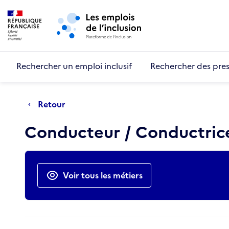
Retour au début de la page
Panneau de gestion des cookies
Aller au menu principal
Aller au contenu principal
Rechercher un emploi inclusif
Rechercher des pres
Retour
Conducteur / Conductrice
Actions rapides
Voir tous les métiers