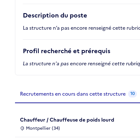
Description du poste
La structure n’a pas encore renseigné cette rubr
Profil recherché et prérequis
La structure n'a pas encore renseigné cette rubri
Recrutements de la structure
slide
1
of 1
Recrutements en cours dans cette structure
10
Chauffeur / Chauffeuse de poids lourd
Montpellier (34)