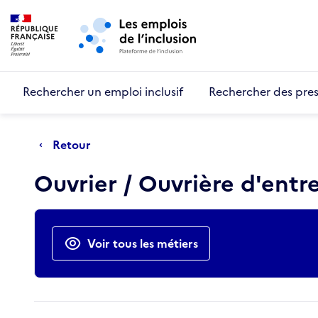
Retour au début de la page
Panneau de gestion des cookies
Aller au menu principal
Aller au contenu principal
Rechercher un emploi inclusif
Rechercher des pres
Retour
Ouvrier / Ouvrière d'entr
Actions rapides
Voir tous les métiers