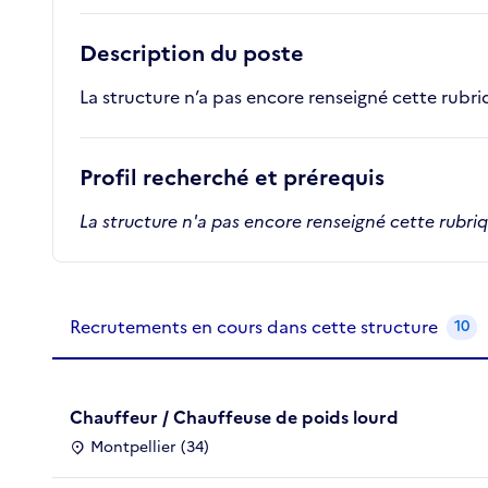
Description du poste
La structure n’a pas encore renseigné cette rubr
Profil recherché et prérequis
La structure n'a pas encore renseigné cette rubri
Recrutements de la structure
slide
1
of 1
Recrutements en cours dans cette structure
10
Chauffeur / Chauffeuse de poids lourd
Montpellier (34)