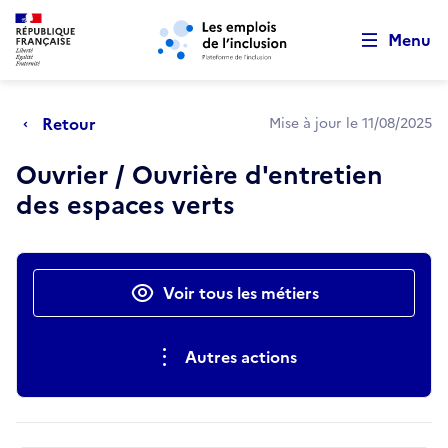
Retour au début de la page
Panneau de gestion des cookies
Aller au menu principal
Aller au contenu principal
Menu
Retour
Mise à jour le 11/08/2025
Ouvrier / Ouvrière d'entretien
des espaces verts
Actions rapides
Voir tous les métiers
Autres actions