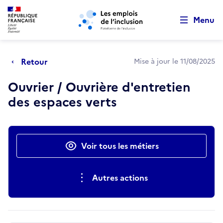
Retour au début de la page
Panneau de gestion des cookies
Aller au menu principal
Aller au contenu principal
Menu
Retour
Mise à jour le 11/08/2025
Ouvrier / Ouvrière d'entretien
des espaces verts
Actions rapides
Voir tous les métiers
Autres actions