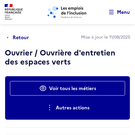
Retour au début de la page
Panneau de gestion des cookies
Aller au menu principal
Aller au contenu principal
Menu
Retour
Mise à jour le 11/08/2025
Ouvrier / Ouvrière d'entretien
des espaces verts
Actions rapides
Voir tous les métiers
Autres actions