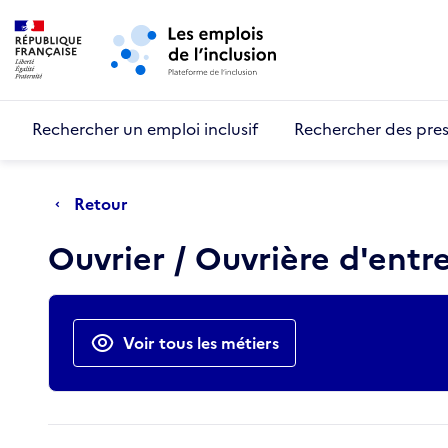
Retour au début de la page
Panneau de gestion des cookies
Aller au menu principal
Aller au contenu principal
Rechercher un emploi inclusif
Rechercher des pres
Retour
Ouvrier / Ouvrière d'entr
Actions rapides
Voir tous les métiers