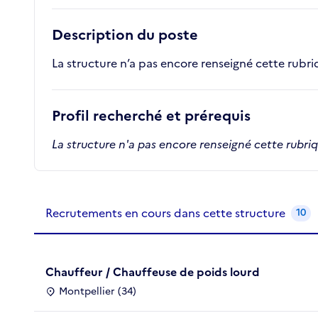
Description du poste
La structure n’a pas encore renseigné cette rubr
Profil recherché et prérequis
La structure n'a pas encore renseigné cette rubri
Recrutements de la structure
slide
1
of 1
Recrutements en cours dans cette structure
10
Chauffeur / Chauffeuse de poids lourd
Montpellier (34)