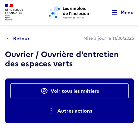
Retour au début de la page
Panneau de gestion des cookies
Aller au menu principal
Aller au contenu principal
Menu
Retour
Mise à jour le 11/08/2025
Ouvrier / Ouvrière d'entretien
des espaces verts
Actions rapides
Voir tous les métiers
Autres actions