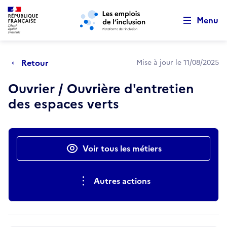
Retour au début de la page
Panneau de gestion des cookies
Aller au menu principal
Aller au contenu principal
Menu
Retour
Mise à jour le 11/08/2025
Ouvrier / Ouvrière d'entretien
des espaces verts
Actions rapides
Voir tous les métiers
Autres actions