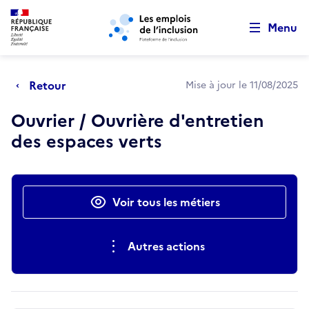
Retour au début de la page
Panneau de gestion des cookies
Aller au menu principal
Aller au contenu principal
Menu
Retour
Mise à jour le 11/08/2025
Ouvrier / Ouvrière d'entretien
des espaces verts
Actions rapides
Voir tous les métiers
Autres actions