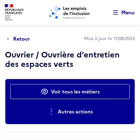
Retour au début de la page
Panneau de gestion des cookies
Aller au menu principal
Aller au contenu principal
Menu
Retour
Mise à jour le 11/08/2025
Ouvrier / Ouvrière d'entretien
des espaces verts
Actions rapides
Voir tous les métiers
Autres actions