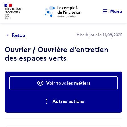
Retour au début de la page
Panneau de gestion des cookies
Aller au menu principal
Aller au contenu principal
Menu
Retour
Mise à jour le 11/08/2025
Ouvrier / Ouvrière d'entretien
des espaces verts
Actions rapides
Voir tous les métiers
Autres actions