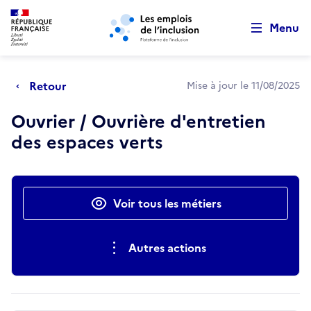
Retour au début de la page
Panneau de gestion des cookies
Aller au menu principal
Aller au contenu principal
Menu
Retour
Mise à jour le 11/08/2025
Ouvrier / Ouvrière d'entretien
des espaces verts
Actions rapides
Voir tous les métiers
Autres actions