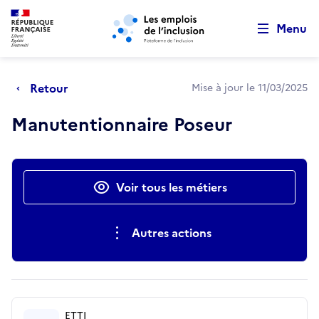
Retour au début de la page
Panneau de gestion des cookies
Aller au menu principal
Aller au contenu principal
Menu
Retour
Mise à jour le 11/03/2025
Manutentionnaire Poseur
Actions rapides
Voir tous les métiers
Autres actions
ETTI