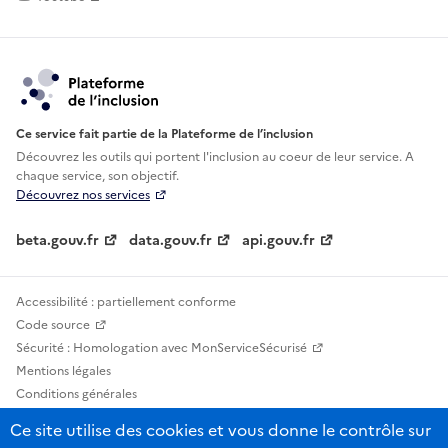
Ce service fait partie de la Plateforme de l’inclusion
Découvrez les outils qui portent l'inclusion au
coeur de leur service. A
chaque service, son objectif.
Découvrez nos services
beta.gouv.fr
data.gouv.fr
api.gouv.fr
Accessibilité : partiellement conforme
Code source
Sécurité : Homologation avec MonServiceSécurisé
Mentions légales
Conditions générales
Confidentialité
Ce site utilise des cookies et vous donne le contrôle sur
Statistiques, lexiques et indicateurs