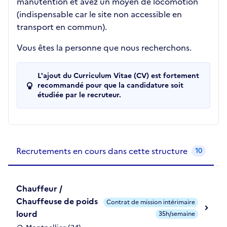
manutention et avez un moyen de locomotion
(indispensable car le site non accessible en
transport en commun).
Vous êtes la personne que nous recherchons.
L'ajout du Curriculum Vitae (CV) est fortement
recommandé pour que la candidature soit
étudiée par le recruteur.
Recrutements de la structure
slide
1
of 1
Recrutements en cours dans cette structure
10
Chauffeur /
Chauffeuse de poids
Contrat de mission intérimaire
lourd
35h/semaine