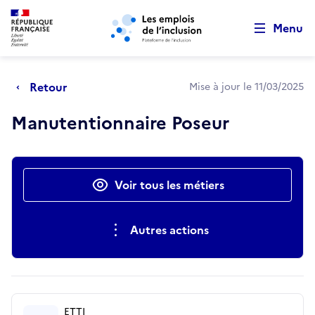
Retour au début de la page
Panneau de gestion des cookies
Aller au menu principal
Aller au contenu principal
Menu
Retour
Mise à jour le 11/03/2025
Manutentionnaire Poseur
Actions rapides
Voir tous les métiers
Autres actions
ETTI