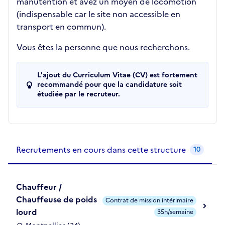
manutention et avez un moyen de locomotion
(indispensable car le site non accessible en
transport en commun).
Vous êtes la personne que nous recherchons.
L'ajout du Curriculum Vitae (CV) est fortement
recommandé pour que la candidature soit
étudiée par le recruteur.
Recrutements de la structure
slide
1
of 1
Recrutements en cours dans cette structure
10
Chauffeur /
Chauffeuse de poids
Contrat de mission intérimaire
lourd
35h/semaine