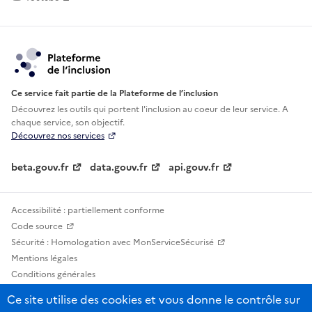
Ce service fait partie de la Plateforme de l’inclusion
Découvrez les outils qui portent l'inclusion au
coeur de leur service. A
chaque service, son objectif.
Découvrez nos services
beta.gouv.fr
data.gouv.fr
api.gouv.fr
Accessibilité : partiellement conforme
Code source
Sécurité : Homologation avec MonServiceSécurisé
Mentions légales
Conditions générales
Confidentialité
Ce site utilise des cookies et vous donne le contrôle sur
Statistiques, lexiques et indicateurs