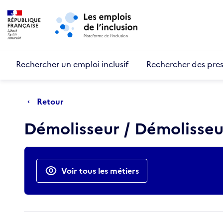
Retour au début de la page
Panneau de gestion des cookies
Aller au menu principal
Aller au contenu principal
Rechercher un emploi inclusif
Rechercher des pres
Retour
Démolisseur / Démolisse
Actions rapides
Voir tous les métiers