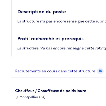
Description du poste
La structure n’a pas encore renseigné cette rubr
Profil recherché et prérequis
La structure n'a pas encore renseigné cette rubri
Recrutements de la structure
slide
1
of 1
Recrutements en cours dans cette structure
10
Chauffeur / Chauffeuse de poids lourd
Montpellier (34)