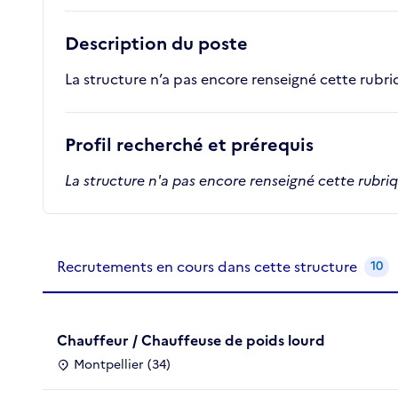
Description du poste
La structure n’a pas encore renseigné cette rubr
Profil recherché et prérequis
La structure n'a pas encore renseigné cette rubri
Recrutements de la structure
slide
1
of 1
Recrutements en cours dans cette structure
10
Chauffeur / Chauffeuse de poids lourd
Montpellier (34)