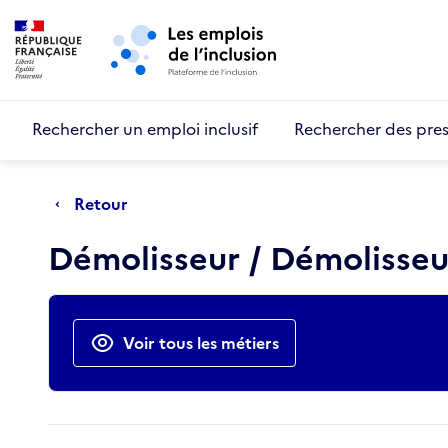
Retour au début de la page
Panneau de gestion des cookies
Aller au menu principal
Aller au contenu principal
Rechercher un emploi inclusif
Rechercher des pres
Retour
Démolisseur / Démolisse
Actions rapides
Voir tous les métiers