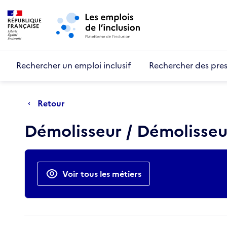
Retour au début de la page
Panneau de gestion des cookies
Aller au menu principal
Aller au contenu principal
Rechercher un emploi inclusif
Rechercher des pres
Retour
Démolisseur / Démolisse
Actions rapides
Voir tous les métiers