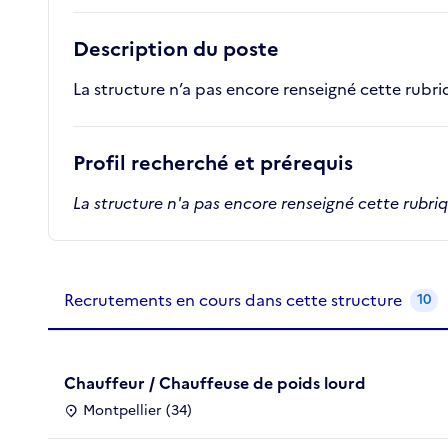
Description du poste
La structure n’a pas encore renseigné cette rubr
Profil recherché et prérequis
La structure n'a pas encore renseigné cette rubri
Recrutements de la structure
slide
1
of 1
Recrutements en cours dans cette structure
10
Chauffeur / Chauffeuse de poids lourd
Montpellier (34)