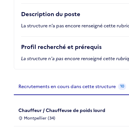
Description du poste
La structure n’a pas encore renseigné cette rubr
Profil recherché et prérequis
La structure n'a pas encore renseigné cette rubri
Recrutements de la structure
slide
1
of 1
Recrutements en cours dans cette structure
10
Chauffeur / Chauffeuse de poids lourd
Montpellier (34)