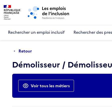
Retour au début de la page
Panneau de gestion des cookies
Aller au menu principal
Aller au contenu principal
Rechercher un emploi inclusif
Rechercher des pres
Retour
Démolisseur / Démolisse
Actions rapides
Voir tous les métiers