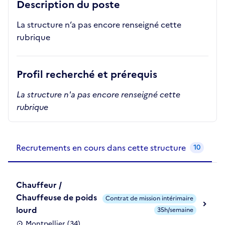
Description du poste
La structure n’a pas encore renseigné cette
rubrique
Profil recherché et prérequis
La structure n'a pas encore renseigné cette
rubrique
Recrutements de la structure
slide
1
of 1
Recrutements en cours dans cette structure
10
Chauffeur /
Chauffeuse de poids
Contrat de mission intérimaire
lourd
35h/semaine
Montpellier (34)