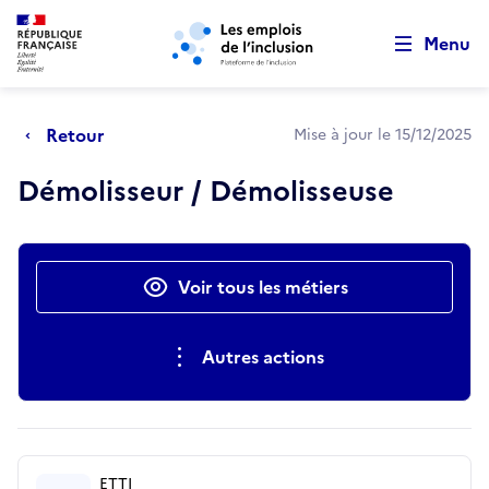
Retour au début de la page
Panneau de gestion des cookies
Aller au menu principal
Aller au contenu principal
Menu
Retour
Mise à jour le 15/12/2025
Démolisseur / Démolisseuse
Actions rapides
Voir tous les métiers
Autres actions
ETTI