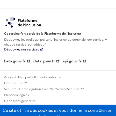
Ce service fait partie de la Plateforme de l’inclusion
Découvrez les outils qui portent l'inclusion au
coeur de leur service. A
chaque service, son objectif.
Découvrez nos services
beta.gouv.fr
data.gouv.fr
api.gouv.fr
Accessibilité : partiellement conforme
Code source
Sécurité : Homologation avec MonServiceSécurisé
Mentions légales
Conditions générales
Confidentialité
Ce site utilise des cookies et vous donne le contrôle sur
Statistiques, lexiques et indicateurs